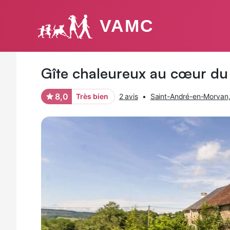
VAMC
Photos
Équipements
Avis des voyageurs
Gîte chaleureux au cœur du M
8,0
Très bien
2 avis
•
Saint-André-en-Morvan, 