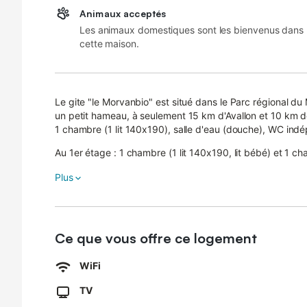
Animaux acceptés
Les animaux domestiques sont les bienvenus dans
cette maison.
Le gite "le Morvanbio" est situé dans le Parc régional d
un petit hameau, à seulement 15 km d'Avallon et 10 km de
1 chambre (1 lit 140x190), salle d'eau (douche), WC ind
Au 1er étage : 1 chambre (1 lit 140x190, lit bébé) et 1 ch
indépendant. 2 animaux maximum admis.
Plus
Chauffage poêle à bois et chauffage électrique en sus, Linge de toilette et de maison fournis, linge de lit et ménage
inclus.
Bois fourni gratuitement pour agrément mais si besoin de
Ce que vous offre ce logement
Son grand jardin ( 6000 m2 ), avec ses équipements (tram
WiFi
jardin , barbecue et divers jeux , feront la joie des petits 
Connexion internet par la fibre
TV