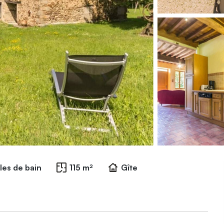
lles de bain
115 m²
Gîte