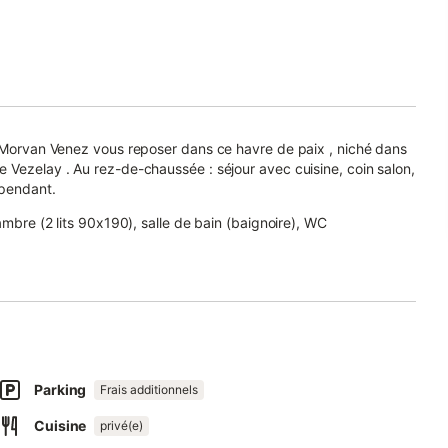
u Morvan Venez vous reposer dans ce havre de paix , niché dans
 Vezelay . Au rez-de-chaussée : séjour avec cuisine, coin salon,
épendant.
ambre (2 lits 90x190), salle de bain (baignoire), WC
 plus, stère à 70€.
poline, portique , table de ping pong , transats , salon de
Parking
Frais additionnels
et des plus grands :-).
Cuisine
privé(e)