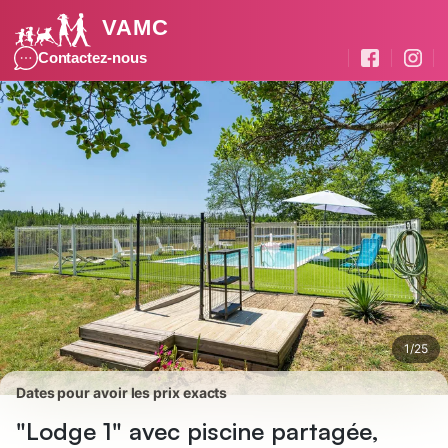
VAMC
Photos
Équipements
Avis des voyageurs
Contactez-nous
1
/
25
Dates pour avoir les prix exacts
"Lodge 1" avec piscine partagée,