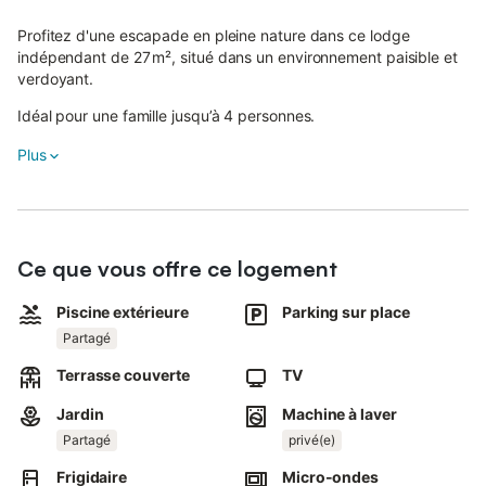
Profitez d'une escapade en pleine nature dans ce lodge
indépendant de 27 m², situé dans un environnement paisible et
verdoyant.
Idéal pour une famille jusqu’à 4 personnes.
Plus
Le gîte comprend 2 chambres : une chambre avec un lit double
(140x190) et une chambre cabine avec lits superposés pour 2
personnes.
Il dispose également d'une salle de bain avec douche et lavabo.
Ce que vous offre ce logement
La cuisine est entièrement équipée : réfrigérateur, congélateur,
micro-ondes, plaque de cuisson, cafetière, grille-pain et
Piscine extérieure
Parking sur place
ustensiles de cuisine.
Partagé
Un coin salon avec télévision vous attend pour des moments de
Terrasse couverte
TV
détente.
Jardin
Machine à laver
La terrasse privée est aménagée avec du mobilier extérieur
Partagé
privé(e)
(fauteuils). Un grill plancha à gaz est disponible pour un
supplément.
Frigidaire
Micro-ondes