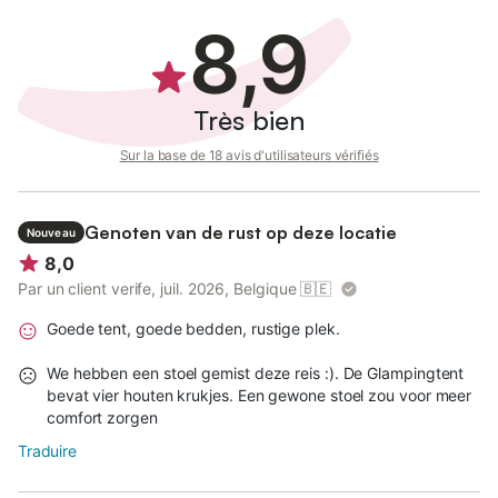
d’Arjuzanx (réserve naturelle idéale pour la baignade, le vélo et
l’observation de la faune et de la flore), ainsi que le lac de Léon
8,9
(plage de sable, sports nautiques, pédalos).
Pour les amateurs de nature et de patrimoine, l’écomusée de
Très bien
Marquèze à Sabres présente la vie traditionnelle d’un village
landais.
Sur la base de 18 avis d'utilisateurs vérifiés
De nombreuses randonnées à pied, à vélo ou à cheval sont
possibles dans les forêts de pins, ainsi que l’observation des
oiseaux migrateurs, notamment des grues en hiver à Arjuzanx.
Genoten van de rust op deze locatie
Nouveau
8,0
Des excursions d’une journée permettent de rejoindre le Bassin
d’Arcachon (Dune du Pilat, Cap Ferret) ou l’Espagne (Saint-
Par un client verife, juil. 2026, Belgique
🇧🇪
Sébastien, Hondarribia) en environ 1 heure.
Goede tent, goede bedden, rustige plek.
We hebben een stoel gemist deze reis :). De Glampingtent
bevat vier houten krukjes. Een gewone stoel zou voor meer
comfort zorgen
Traduire