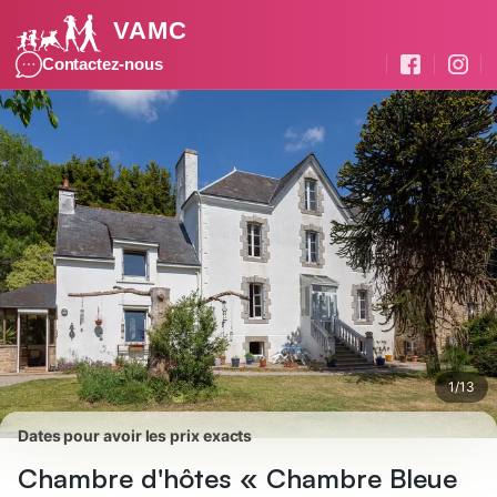
VAMC
Photos
Équipements
Avis des voyageurs
Contactez-nous
1
/
13
Dates pour avoir les prix exacts
Chambre d'hôtes « Chambre Bleue