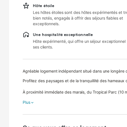
Hôte étoile
Les hôtes étoiles sont des hôtes expérimentés et tr
bien notés, engagés à offrir des séjours fiables et
exceptionnels.
Une hospitalité exceptionnelle
Hôte expérimenté, qui offre un séjour exceptionnel
ses clients.
Agréable logement indépendant situé dans une longère
Profitez des paysages et de la tranquillité des hameaux
À proximité immédiate des marais, du Tropical Parc (10 
le confort nécessaire pour vous reposer et passer de be
Plus
Le salon-cuisine dispose d'une kitchenette entièrement é
l'étage, une chambre propose un grand lit pour deux perso
Dans le salon, une banquette convertible peut accueillir