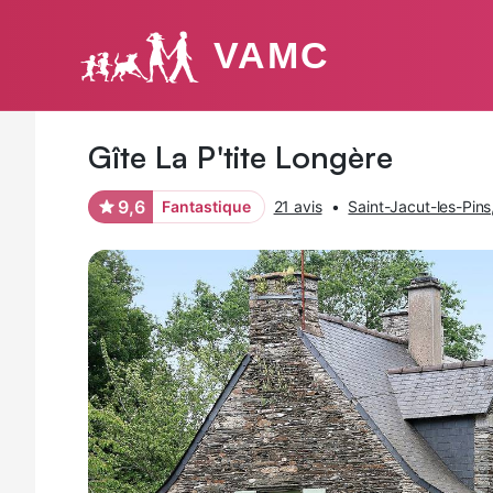
VAMC
Photos
Équipements
Avis des voyageurs
Gîte La P'tite Longère
9,6
Fantastique
21 avis
•
Saint-Jacut-les-Pin