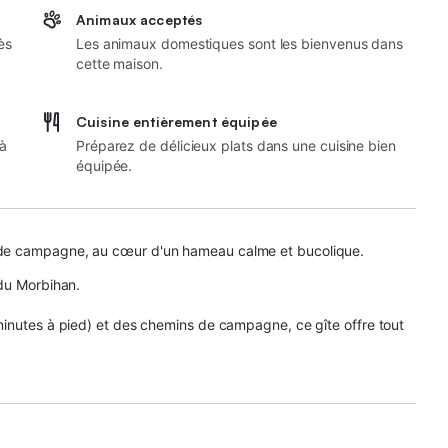
Animaux acceptés
ès
Les animaux domestiques sont les bienvenus dans
cette maison.
Cuisine entièrement équipée
 à
Préparez de délicieux plats dans une cuisine bien
équipée.
 de campagne, au cœur d'un hameau calme et bucolique.
 du Morbihan.
minutes à pied) et des chemins de campagne, ce gîte offre tout
aux moments de détente, en solo ou en famille.
quipée. Une salle de bain avec douche est à disposition, et à
nnes ainsi qu'un lit une place si besoin.
 une à deux personnes.