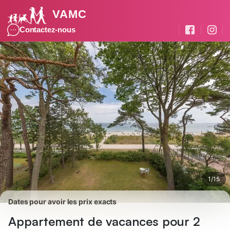
VAMC
Photos
Équipements
Avis des voyageurs
Contactez-nous
1
/
15
Dates pour avoir les prix exacts
Appartement de vacances pour 2