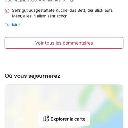
lave-vaisselle (si un lave-vaisselle fait partie de l'équipement du
logement).
Sehr gut ausgestattete Küche, das Bett, der Blick aufs
Meer, alles in allem sehr schön
Traduire
Voir tous les commentaires
Où vous séjournerez
Explorer la carte