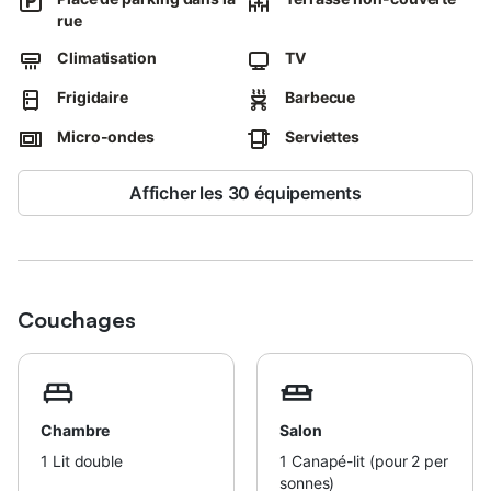
rue
Veuillez noter que les événements ne sont pas autorisés sur
place, afin de garantir un environnement paisible à tous les
Climatisation
TV
hôtes.
Frigidaire
Barbecue
Micro-ondes
Serviettes
Afficher les 30 équipements
Couchages
Chambre
Salon
1
Lit double
1
Canapé-lit (pour 2 per
sonnes)