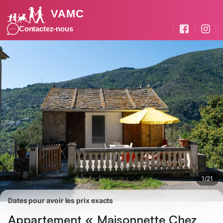
VAMC
Photos
Équipements
Avis des voyageurs
Contactez-nous
1
/
21
Dates pour avoir les prix exacts
Appartement « Maisonnette Chez