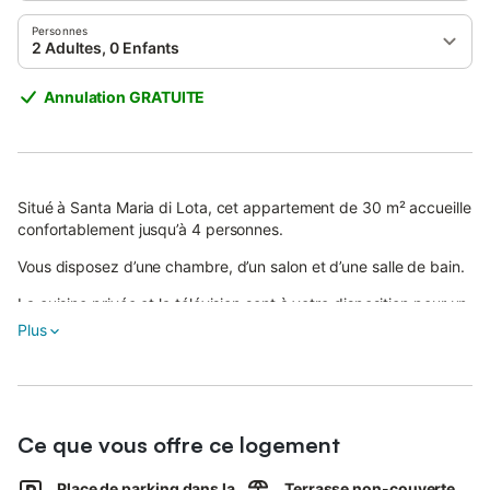
Personnes
2 Adultes, 0 Enfants
Annulation GRATUITE
Situé à Santa Maria di Lota, cet appartement de 30 m² accueille
confortablement jusqu’à 4 personnes.
Vous disposez d’une chambre, d’un salon et d’une salle de bain.
La cuisine privée et la télévision sont à votre disposition pour un
séjour agréable.
Plus
L’appartement offre un accès intérieur de plain-pied et une belle
vue sur la montagne.
Vous pouvez venir avec un animal de compagnie, ce qui rend
Ce que vous offre ce logement
ce logement idéal pour les voyageurs accompagnés de leur
compagnon à quatre pattes.
Place de parking dans la
Terrasse non-couverte