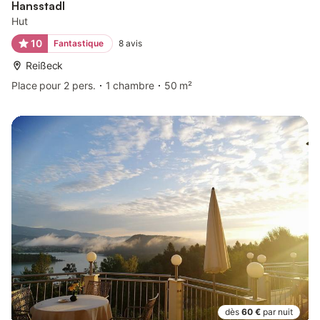
Hansstadl
Hut
10
Fantastique
8
avis
Reißeck
Place pour 2 pers.
1 chambre
50 m²
dès
60 €
par nuit