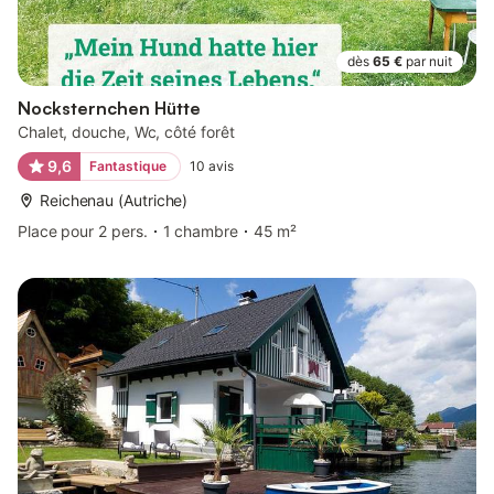
dès
65 €
par nuit
Nocksternchen Hütte
Chalet, douche, Wc, côté forêt
9,6
Fantastique
10
avis
Reichenau (Autriche)
Place pour 2 pers.
1 chambre
45 m²