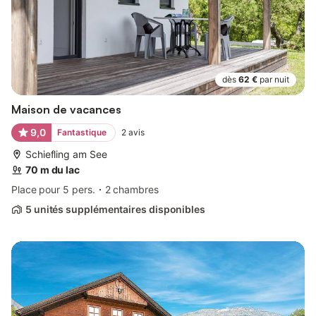
dès
62 €
par nuit
Maison de vacances
9,0
Fantastique
2
avis
Schiefling am See
70 m du lac
Place pour 5 pers.
2 chambres
5 unités supplémentaires disponibles