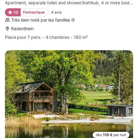
Apartment, separate toilet and shower/bathtub, 4 or more bed rooms
10
Fantastique
4
avis
Très bien noté par les familles
Radenthein
Place pour 7 pers.
4 chambres
180 m²
dès
110 €
par nuit