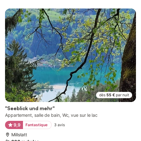
dès
55 €
par nuit
"Seeblick und mehr"
Appartement, salle de bain, Wc, vue sur le lac
9,9
Fantastique
3
avis
Millstatt