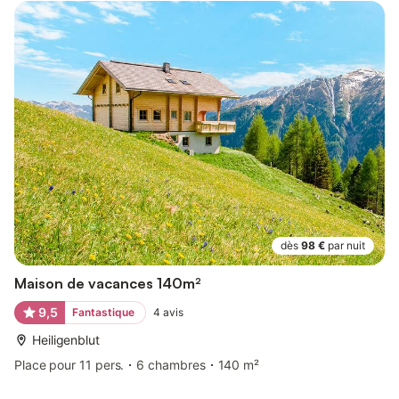
dès
98 €
par nuit
Maison de vacances 140m²
9,5
Fantastique
4
avis
Heiligenblut
Place pour 11 pers.
6 chambres
140 m²