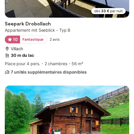
dès
33 €
par nuit
Seepark Drobollach
Appartement mit Seeblick - Typ B
10
Fantastique
2
avis
Villach
30 m du lac
Place pour 4 pers.
2 chambres
56 m²
7 unités supplémentaires disponibles