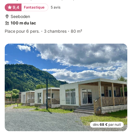
9,4
Fantastique
5
avis
Seeboden
100 m du lac
Place pour 6 pers.
3 chambres
80 m²
dès
68 €
par nuit