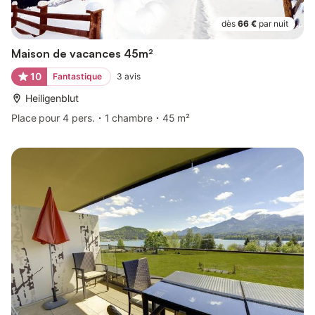
dès
66 €
par nuit
Maison de vacances 45m²
10
Fantastique
3
avis
Heiligenblut
Place pour 4 pers.
1 chambre
45 m²