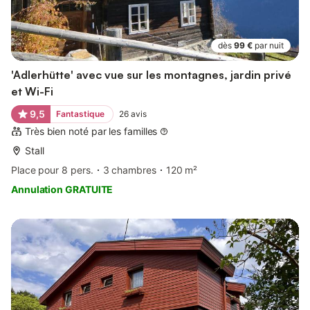
dès
99 €
par nuit
'Adlerhütte' avec vue sur les montagnes, jardin privé
et Wi-Fi
9,5
Fantastique
26
avis
Très bien noté par les familles
Stall
Place pour 8 pers.
3 chambres
120 m²
Annulation GRATUITE