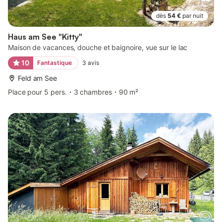
dès
54 €
par nuit
Haus am See "Kitty"
Maison de vacances, douche et baignoire, vue sur le lac
10
Fantastique
3
avis
Feld am See
Place pour 5 pers.
3 chambres
90 m²