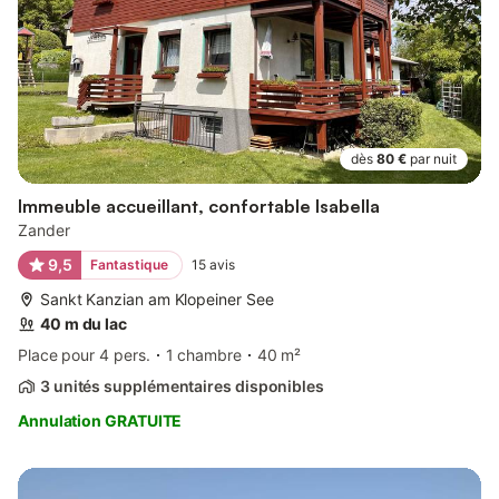
dès
80 €
par nuit
Immeuble accueillant, confortable Isabella
Zander
9,5
Fantastique
15
avis
Sankt Kanzian am Klopeiner See
40 m du lac
Place pour 4 pers.
1 chambre
40 m²
3 unités supplémentaires disponibles
Annulation GRATUITE