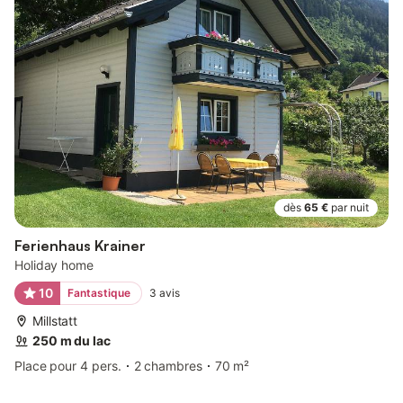
dès
65 €
par nuit
Ferienhaus Krainer
Holiday home
10
Fantastique
3
avis
Millstatt
250 m du lac
Place pour 4 pers.
2 chambres
70 m²