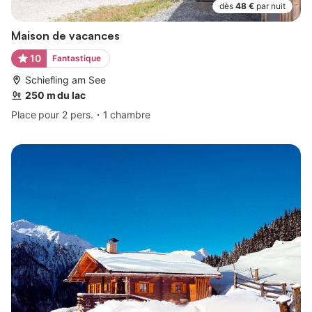
dès
48 €
par nuit
Maison de vacances
10
Fantastique
Schiefling am See
250 m du lac
Place pour 2 pers.
1 chambre