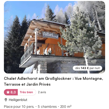
dès
143 €
par nuit
Chalet Adlerhorst am Großglockner : Vue Montagne,
Terrasse et Jardin Privés
8,0
Très bien
2
avis
Heiligenblut
Place pour 10 pers.
5 chambres
200 m²