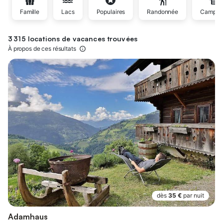
Famille
Lacs
Populaires
Randonnée
Campag
3 315 locations de vacances trouvées
À propos de ces résultats
dès
35 €
par nuit
Adamhaus