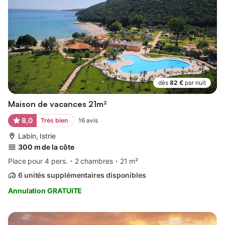
dès
82 €
par nuit
Maison de vacances 21m²
8,0
Très bien
16
avis
Labin, Istrie
300 m de la côte
Place pour 4 pers.
2 chambres
21 m²
6 unités supplémentaires disponibles
Annulation GRATUITE