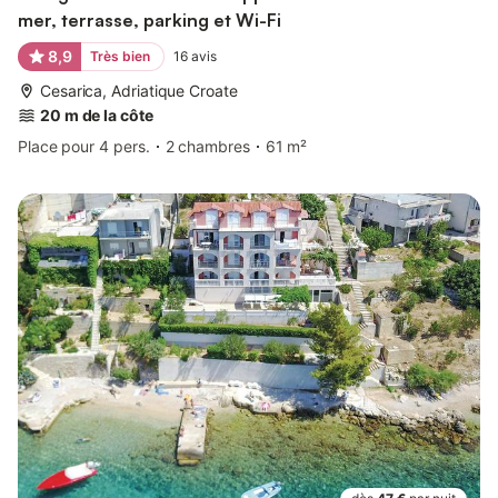
mer, terrasse, parking et Wi-Fi
8,9
Très bien
16
avis
Cesarica, Adriatique Croate
20 m de la côte
Place pour 4 pers.
2 chambres
61 m²