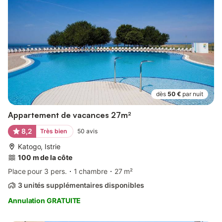
dès
50 €
par nuit
Appartement de vacances 27m²
8,2
Très bien
50
avis
Katogo, Istrie
100 m de la côte
Place pour 3 pers.
1 chambre
27 m²
3 unités supplémentaires disponibles
Annulation GRATUITE