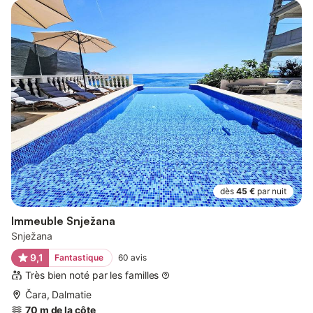
dès
45 €
par nuit
Immeuble Snježana
Snježana
9,1
Fantastique
60
avis
Très bien noté par les familles
Čara, Dalmatie
70 m de la côte