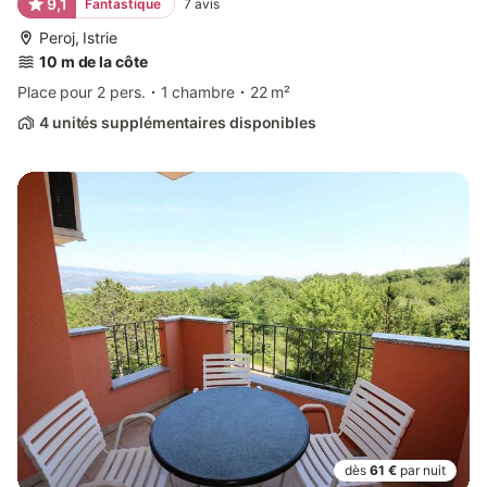
9,1
Fantastique
7
avis
Peroj, Istrie
10 m de la côte
Place pour 2 pers.
1 chambre
22 m²
4 unités supplémentaires disponibles
dès
61 €
par nuit