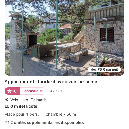
dès
78 €
par nuit
Appartement standard avec vue sur la mer
9,1
Fantastique
147
avis
Vela Luka, Dalmatie
0 m de la côte
Place pour 4 pers.
1 chambre
50 m²
2 unités supplémentaires disponibles