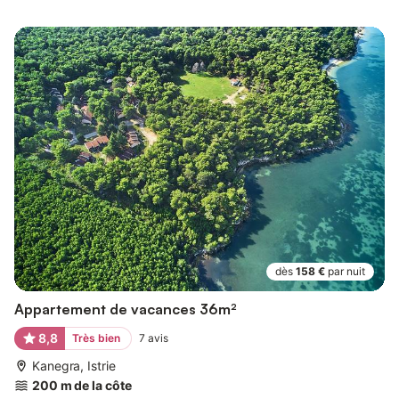
dès
158 €
par nuit
Appartement de vacances 36m²
8,8
Très bien
7
avis
Kanegra, Istrie
200 m de la côte