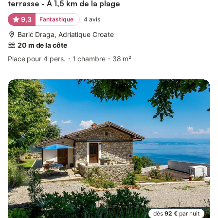
terrasse - À 1,5 km de la plage
9,3
Fantastique
4
avis
Barić Draga, Adriatique Croate
20 m de la côte
Place pour 4 pers.
1 chambre
38 m²
dès
92 €
par nuit