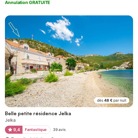
Annulation GRATUITE
dès
48 €
par nuit
Belle petite résidence Jelka
Jelka
9,4
Fantastique
39
avis