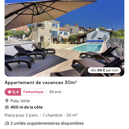
dès
89 €
par nuit
Appartement de vacances 30m²
9,4
Fantastique
64
avis
Pula, Istrie
400 m de la côte
Place pour 2 pers.
1 chambre
30 m²
2 unités supplémentaires disponibles