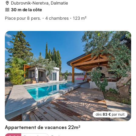
Dubrovnik-Neretva, Dalmatie
30 m de la côte
Place pour 8 pers.
4 chambres
123 m²
dès
83 €
par nuit
Appartement de vacances 22m²