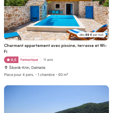
dès
89 €
par nuit
Charmant appartement avec piscine, terrasse et Wi-
Fi
9,5
Fantastique
11
avis
Šibenik-Knin, Dalmatie
Place pour 4 pers.
1 chambre
60 m²