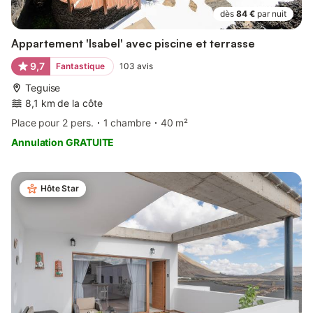
dès
84 €
par nuit
Appartement 'Isabel' avec piscine et terrasse
9,7
Fantastique
103
avis
Teguise
8,1 km de la côte
Place pour 2 pers.
1 chambre
40 m²
Annulation GRATUITE
Hôte Star