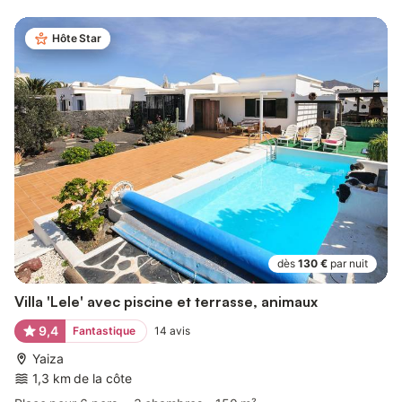
Hôte Star
dès
130 €
par nuit
Villa 'Lele' avec piscine et terrasse, animaux
9,4
Fantastique
14
avis
Yaiza
1,3 km de la côte