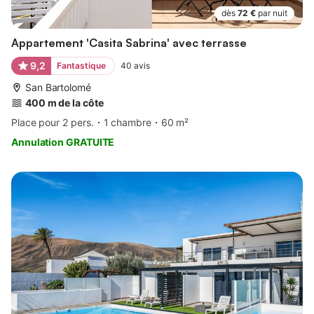
dès
72 €
par nuit
Appartement 'Casita Sabrina' avec terrasse
9,2
Fantastique
40
avis
San Bartolomé
400 m de la côte
Place pour 2 pers.
1 chambre
60 m²
Annulation GRATUITE