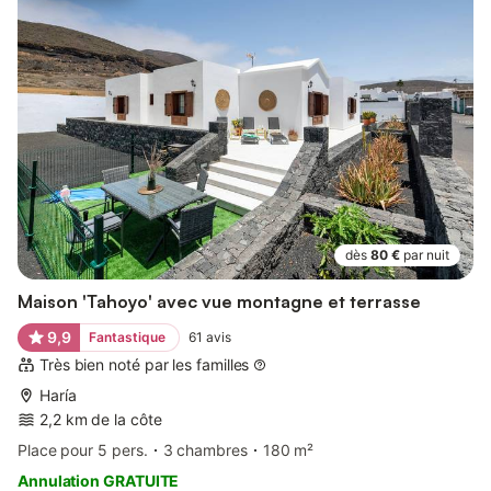
dès
80 €
par nuit
Maison 'Tahoyo' avec vue montagne et terrasse
9,9
Fantastique
61
avis
Très bien noté par les familles
Haría
2,2 km de la côte
Place pour 5 pers.
3 chambres
180 m²
Annulation GRATUITE