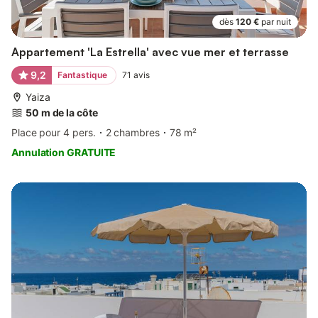
dès
120 €
par nuit
Appartement 'La Estrella' avec vue mer et terrasse
9,2
Fantastique
71
avis
Yaiza
50 m de la côte
Place pour 4 pers.
2 chambres
78 m²
Annulation GRATUITE