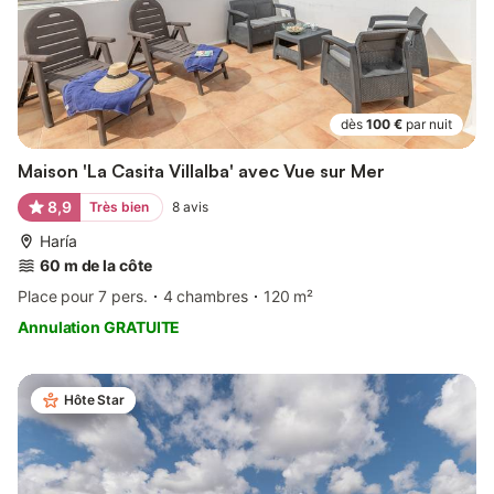
dès
100 €
par nuit
Maison 'La Casita Villalba' avec Vue sur Mer
8,9
Très bien
8
avis
Haría
60 m de la côte
Place pour 7 pers.
4 chambres
120 m²
Annulation GRATUITE
Hôte Star