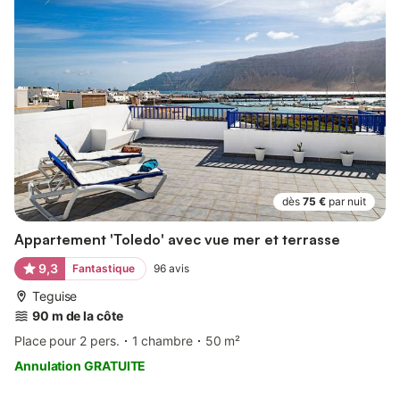
dès
75 €
par nuit
Appartement 'Toledo' avec vue mer et terrasse
9,3
Fantastique
96
avis
Teguise
90 m de la côte
Place pour 2 pers.
1 chambre
50 m²
Annulation GRATUITE