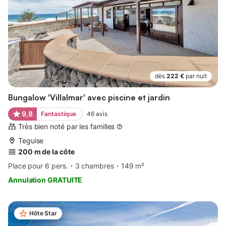
dès
222 €
par nuit
Bungalow 'Villalmar' avec piscine et jardin
9,8
Fantastique
46
avis
Très bien noté par les familles
Teguise
200 m de la côte
Place pour 6 pers.
3 chambres
149 m²
Annulation GRATUITE
Hôte Star