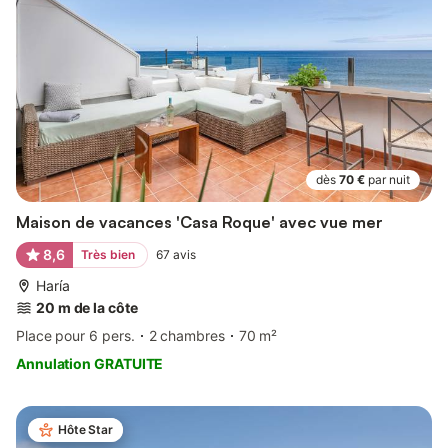
dès
70 €
par nuit
Maison de vacances 'Casa Roque' avec vue mer
8,6
Très bien
67
avis
Haría
20 m de la côte
Place pour 6 pers.
2 chambres
70 m²
Annulation GRATUITE
Hôte Star