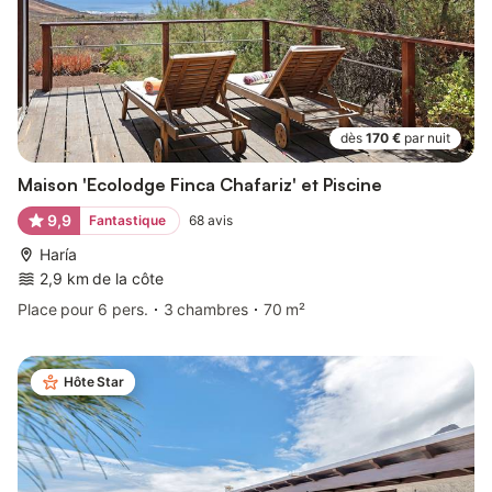
dès
170 €
par nuit
Maison 'Ecolodge Finca Chafariz' et Piscine
9,9
Fantastique
68
avis
Haría
2,9 km de la côte
Place pour 6 pers.
3 chambres
70 m²
Hôte Star