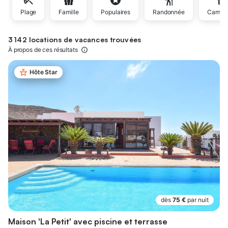
Plage
Famille
Populaires
Randonnée
Campa
3 142 locations de vacances trouvées
À propos de ces résultats
Hôte Star
dès
75 €
par nuit
Maison 'La Petit' avec piscine et terrasse