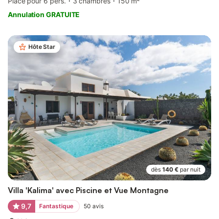
Place pour 6 pers.
3 chambres
150 m²
Annulation GRATUITE
Hôte Star
dès
140 €
par nuit
Villa 'Kalima' avec Piscine et Vue Montagne
9,7
Fantastique
50
avis