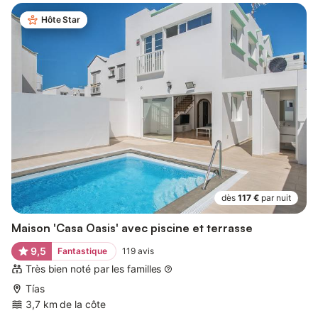
Hôte Star
dès
117 €
par nuit
Maison 'Casa Oasis' avec piscine et terrasse
9,5
Fantastique
119
avis
Très bien noté par les familles
Tías
3,7 km de la côte