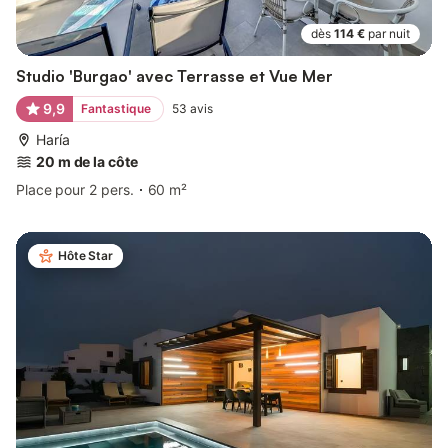
dès
114 €
par nuit
Studio 'Burgao' avec Terrasse et Vue Mer
9,9
Fantastique
53
avis
Haría
20 m de la côte
Place pour 2 pers.
60 m²
Hôte Star