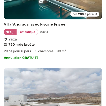
dès
200 €
par nuit
Villa 'Andrada' avec Piscine Privée
9,1
Fantastique
9
avis
Yaiza
750 m de la côte
Place pour 6 pers.
3 chambres
90 m²
Annulation GRATUITE