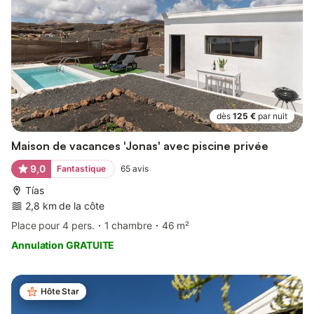
dès
125 €
par nuit
Maison de vacances 'Jonas' avec piscine privée
9,0
Fantastique
65
avis
Tías
2,8 km de la côte
Place pour 4 pers.
1 chambre
46 m²
Annulation GRATUITE
Hôte Star