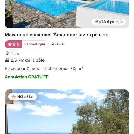
dès
78 €
par nuit
Maison de vacances 'Amanecer' avec piscine
9,0
Fantastique
95
avis
Tías
2,8 km de la côte
Place pour 2 pers.
2 chambres
60 m²
Annulation GRATUITE
Hôte Star