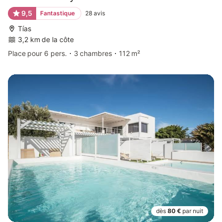
9,5
Fantastique
28
avis
Tías
3,2 km de la côte
Place pour 6 pers.
3 chambres
112 m²
dès
80 €
par nuit