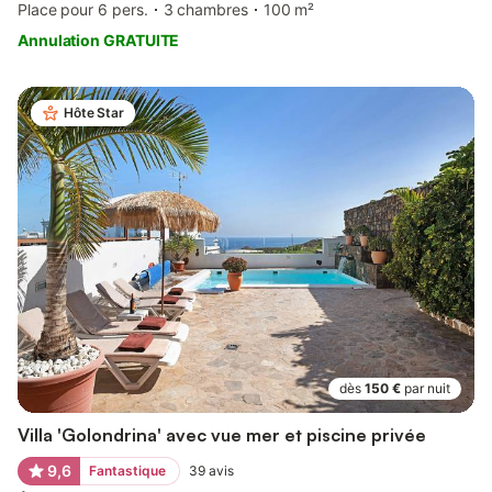
Place pour 6 pers.
3 chambres
100 m²
Annulation GRATUITE
Hôte Star
dès
150 €
par nuit
Villa 'Golondrina' avec vue mer et piscine privée
9,6
Fantastique
39
avis