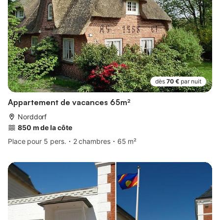
dès
70 €
par nuit
Appartement de vacances 65m²
Norddorf
850 m de la côte
Place pour 5 pers.
2 chambres
65 m²