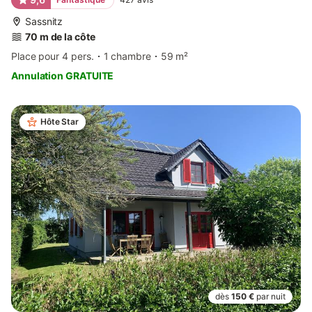
Sassnitz
70 m de la côte
Place pour 4 pers.
1 chambre
59 m²
Annulation GRATUITE
Hôte Star
dès
150 €
par nuit