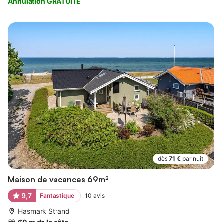
Annulation GRATUITE
dès
71 €
par nuit
Maison de vacances 69m²
9,7
Fantastique
10
avis
Hasmark Strand
60 m de la côte