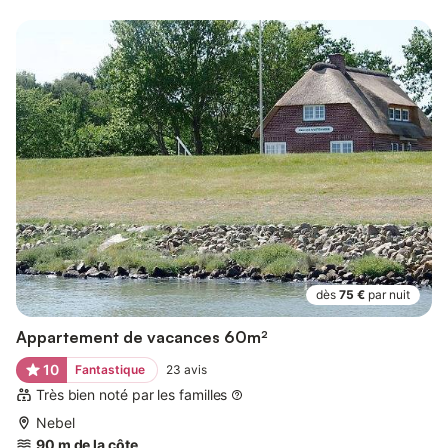
dès
75 €
par nuit
Appartement de vacances 60m²
10
Fantastique
23
avis
Très bien noté par les familles
Nebel
90 m de la côte