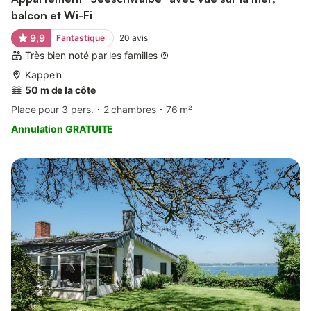
balcon et Wi-Fi
9,9
Fantastique
20
avis
Très bien noté par les familles
Kappeln
50 m de la côte
Place pour 3 pers.
2 chambres
76 m²
Annulation GRATUITE