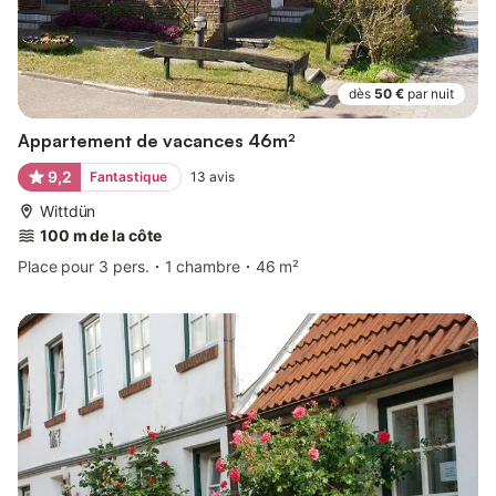
dès
50 €
par nuit
Appartement de vacances 46m²
9,2
Fantastique
13
avis
Wittdün
100 m de la côte
Place pour 3 pers.
1 chambre
46 m²