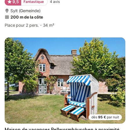
9,5
Fantastique
4
avis
Sylt (Gemeinde)
200 m de la côte
Place pour 2 pers.
34 m²
dès
95 €
par nuit
Maison de vacances Pellwormhäuschen à proximité