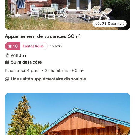
dès
75 €
par nuit
Appartement de vacances 60m²
10
Fantastique
15
avis
Wittdün
50 m de la côte
Place pour 4 pers.
2 chambres
60 m²
Une unité supplémentaire disponible