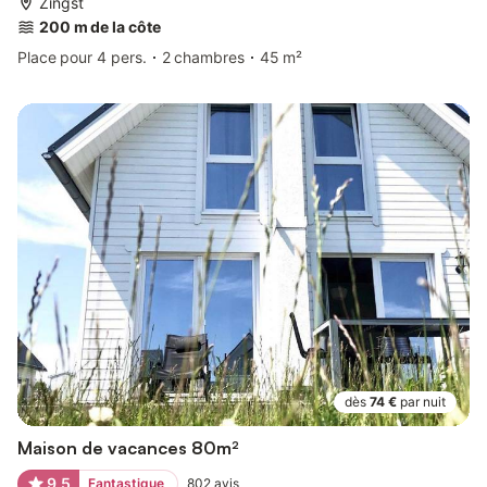
Zingst
200 m de la côte
Place pour 4 pers.
2 chambres
45 m²
dès
74 €
par nuit
Maison de vacances 80m²
9,5
Fantastique
802
avis