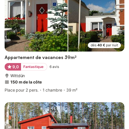
dès
40 €
par nuit
Appartement de vacances 39m²
9,0
Fantastique
6
avis
Wittdün
150 m de la côte
Place pour 2 pers.
1 chambre
39 m²