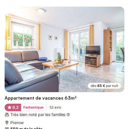
dès
65 €
par nuit
Appartement de vacances 63m²
9,2
Fantastique
52
avis
Très bien noté par les familles
Prerow
550 m de la côte