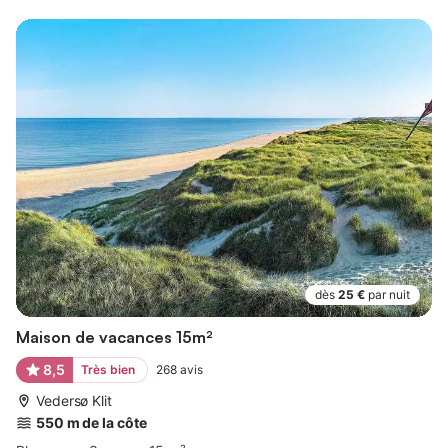
dès
25 €
par nuit
Maison de vacances 15m²
8,5
Très bien
268
avis
Vedersø Klit
550 m de la côte