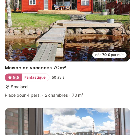
dès
70 €
par nuit
Maison de vacances 70m²
9,8
Fantastique
50
avis
Smaland
Place pour 4 pers.
2 chambres
70 m²