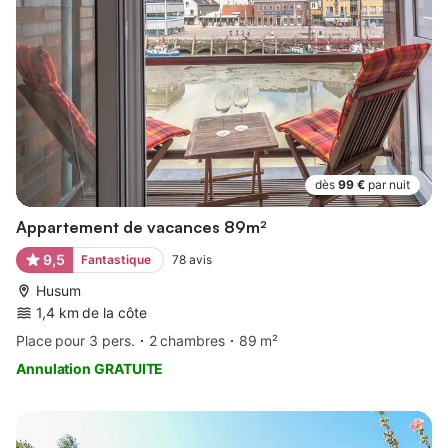
dès
99 €
par nuit
Appartement de vacances 89m²
9,5
Fantastique
78
avis
Husum
1,4 km de la côte
Place pour 3 pers.
2 chambres
89 m²
Annulation GRATUITE