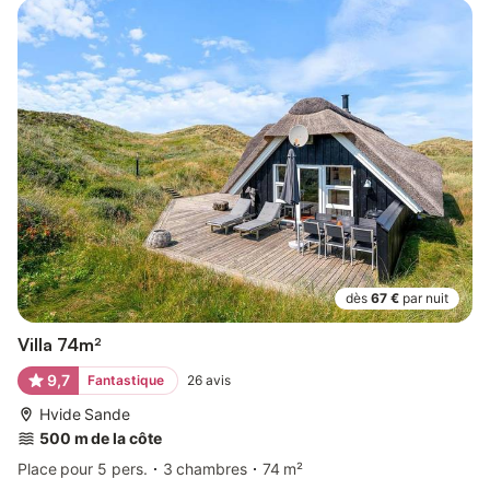
dès
67 €
par nuit
Villa 74m²
9,7
Fantastique
26
avis
Hvide Sande
500 m de la côte
Place pour 5 pers.
3 chambres
74 m²