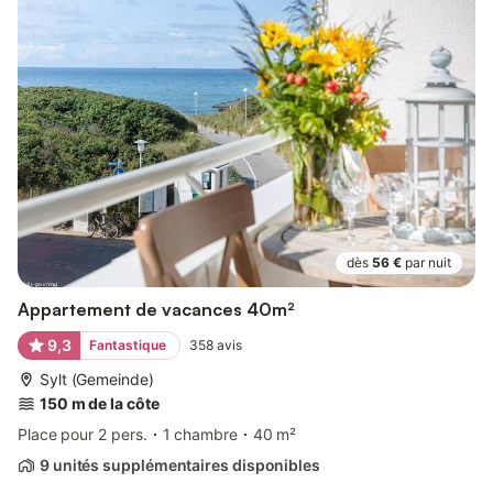
dès
56 €
par nuit
Appartement de vacances 40m²
9,3
Fantastique
358
avis
Sylt (Gemeinde)
150 m de la côte
Place pour 2 pers.
1 chambre
40 m²
9 unités supplémentaires disponibles