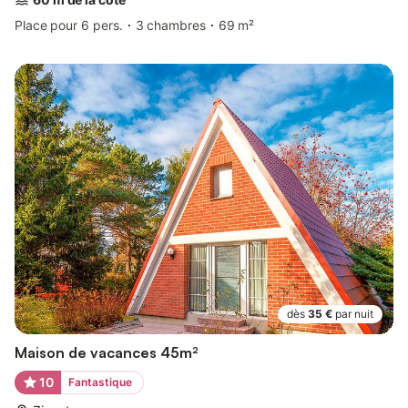
Place pour 6 pers.
3 chambres
69 m²
dès
35 €
par nuit
Maison de vacances 45m²
10
Fantastique