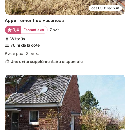
dès
69 €
par nuit
Appartement de vacances
9,4
Fantastique
7
avis
Wittdün
70 m de la côte
Place pour 2 pers.
Une unité supplémentaire disponible