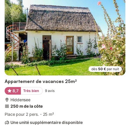
dès
50 €
par nuit
Appartement de vacances 25m²
8,7
Très bien
9
avis
Hiddensee
250 m de la côte
Place pour 2 pers.
25 m²
Une unité supplémentaire disponible