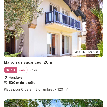
dès
94 €
par nuit
Maison de vacances 120m²
7,0
Bien
2
avis
Hendaye
500 m de la côte
Place pour 6 pers.
3 chambres
120 m²