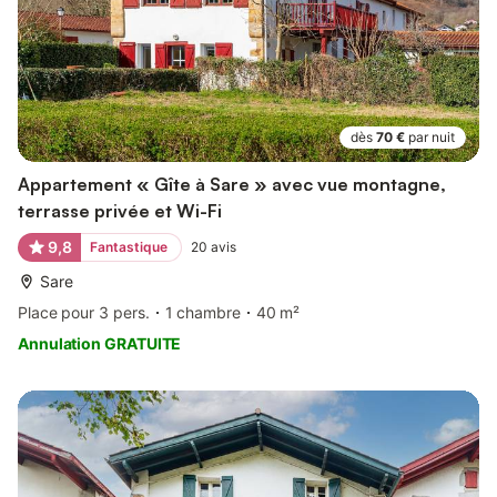
dès
70 €
par nuit
Appartement « Gîte à Sare » avec vue montagne,
terrasse privée et Wi-Fi
9,8
Fantastique
20
avis
Sare
Place pour 3 pers.
1 chambre
40 m²
Annulation GRATUITE