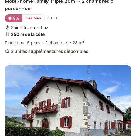
Mobil-home Family Triple 28m² - 2 chambres 5
personnes
8,8
Très bien
8
avis
Saint-Jean-de-Luz
250 m de la côte
Place pour 5 pers.
2 chambres
28 m²
3 unités supplémentaires disponibles