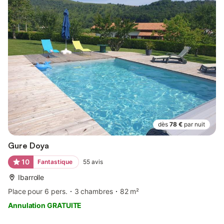
dès
78 €
par nuit
Gure Doya
10
Fantastique
55
avis
Ibarrolle
Place pour 6 pers.
3 chambres
82 m²
Annulation GRATUITE