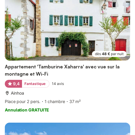
dès
48 €
par nuit
Appartement 'Tamburine Xaharra' avec vue sur la
montagne et Wi-Fi
9,4
Fantastique
14
avis
Ainhoa
Place pour 2 pers.
1 chambre
37 m²
Annulation GRATUITE