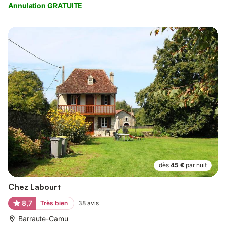
Annulation GRATUITE
dès
45 €
par nuit
Chez Labourt
8,7
Très bien
38
avis
Barraute-Camu