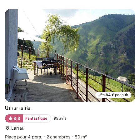
dès
84 €
par nuit
Uthurraltia
9,9
Fantastique
95
avis
Larrau
Place pour 4 pers.
2 chambres
80 m²