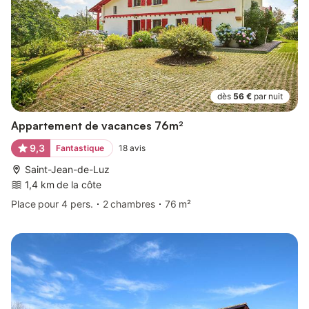
dès
56 €
par nuit
Appartement de vacances 76m²
9,3
Fantastique
18
avis
Saint-Jean-de-Luz
1,4 km de la côte
Place pour 4 pers.
2 chambres
76 m²