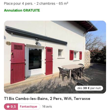
Place pour 4 pers.
2 chambres
65 m²
Annulation GRATUITE
dès
39 €
par nuit
T1 Bis Cambo-les-Bains, 2 Pers, Wifi, Terrasse
9,5
Fantastique
16
avis