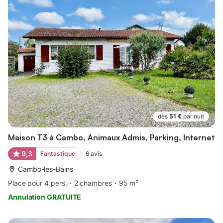
dès
51 €
par nuit
Maison T3 à Cambo, Animaux Admis, Parking, Internet
9,3
Fantastique
6
avis
Cambo-les-Bains
Place pour 4 pers.
2 chambres
95 m²
Annulation GRATUITE