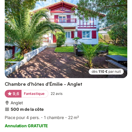
dès
110 €
par nuit
Chambre d'hôtes d'Émilie - Anglet
9,6
Fantastique
22
avis
Anglet
500 m de la côte
Place pour 4 pers.
1 chambre
22 m²
Annulation GRATUITE