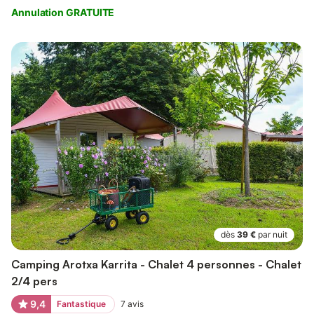
Annulation GRATUITE
dès
39 €
par nuit
Camping Arotxa Karrita - Chalet 4 personnes - Chalet
2/4 pers
9,4
Fantastique
7
avis