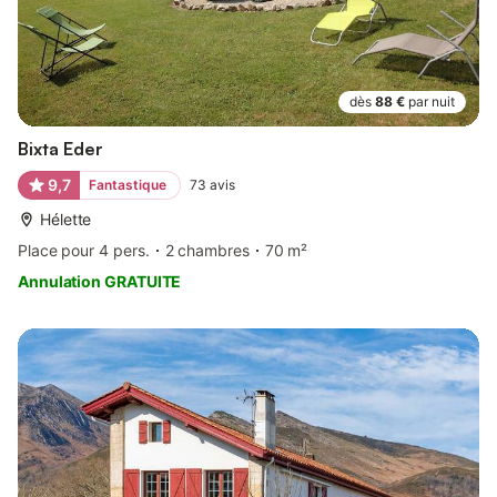
dès
88 €
par nuit
Bixta Eder
9,7
Fantastique
73
avis
Hélette
Place pour 4 pers.
2 chambres
70 m²
Annulation GRATUITE