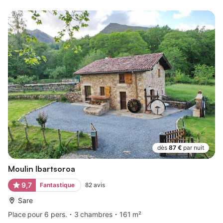
dès
87 €
par nuit
Moulin Ibartsoroa
9,7
Fantastique
82
avis
Sare
Place pour 6 pers.
3 chambres
161 m²