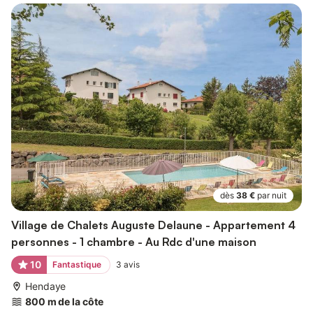
dès
38 €
par nuit
Village de Chalets Auguste Delaune - Appartement 4
personnes - 1 chambre - Au Rdc d'une maison
10
Fantastique
3
avis
Hendaye
800 m de la côte