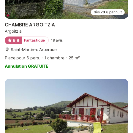
dès
73 €
par nuit
CHAMBRE ARGOITZIA
Argoitzia
9,8
Fantastique
19
avis
Saint-Martin-d'Arberoue
Place pour 6 pers.
1 chambre
25 m²
Annulation GRATUITE