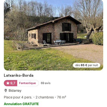
dès
65 €
par nuit
Latxariko-Borda
9,7
Fantastique
69
avis
Bidarray
Place pour 4 pers.
2 chambres
76 m²
Annulation GRATUITE