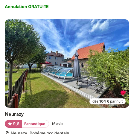
Annulation GRATUITE
dès
104 €
par nuit
Neurazy
9,6
Fantastique
16
avis
Neurazy, Bohême occidentale