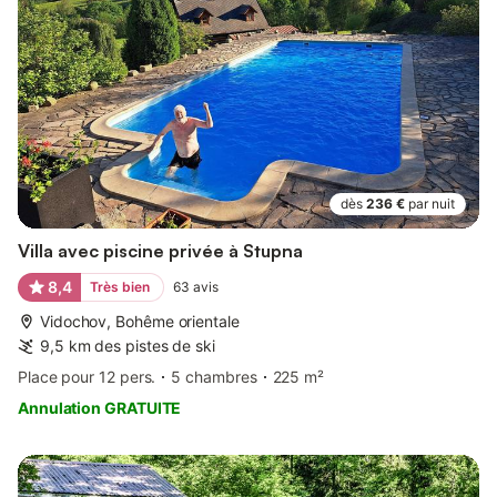
dès
236 €
par nuit
Villa avec piscine privée à Stupna
8,4
Très bien
63
avis
Vidochov, Bohême orientale
9,5 km des pistes de ski
Place pour 12 pers.
5 chambres
225 m²
Annulation GRATUITE