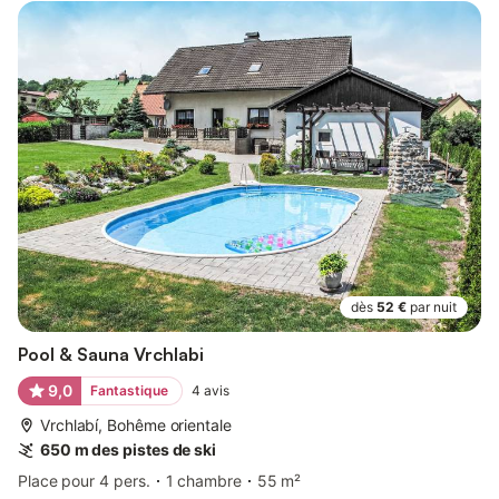
dès
52 €
par nuit
Pool & Sauna Vrchlabi
9,0
Fantastique
4
avis
Vrchlabí, Bohême orientale
650 m des pistes de ski
Place pour 4 pers.
1 chambre
55 m²