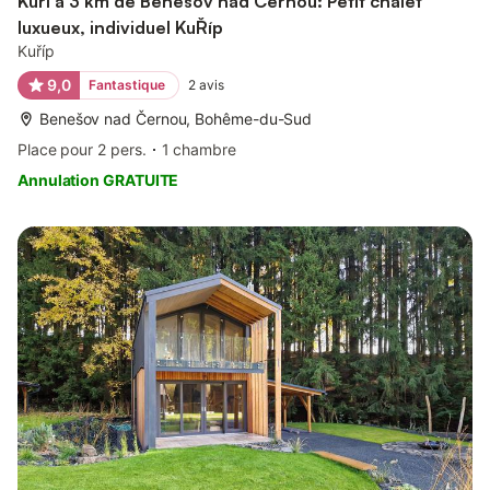
Kuří à 3 km de Benešov nad Černou: Petit chalet
luxueux, individuel KuŘíp
Kuříp
9,0
Fantastique
2
avis
Benešov nad Černou, Bohême-du-Sud
Place pour 2 pers.
1 chambre
Annulation GRATUITE