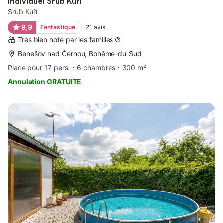
individuel Srub Kuří
Srub Kuří
9,9
Fantastique
21
avis
Très bien noté par les familles
Benešov nad Černou, Bohême-du-Sud
Place pour 17 pers.
6 chambres
300 m²
Annulation GRATUITE