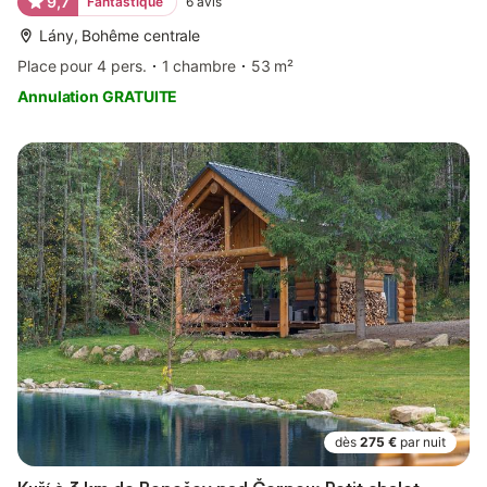
9,7
Fantastique
6
avis
Lány, Bohême centrale
Place pour 4 pers.
1 chambre
53 m²
Annulation GRATUITE
dès
275 €
par nuit