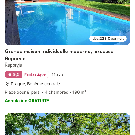
dès
228 €
par nuit
Grande maison individuelle moderne, luxueuse
Řeporyje
Řeporyje
9,5
Fantastique
11
avis
Prague, Bohême centrale
Place pour 8 pers.
4 chambres
190 m²
Annulation GRATUITE