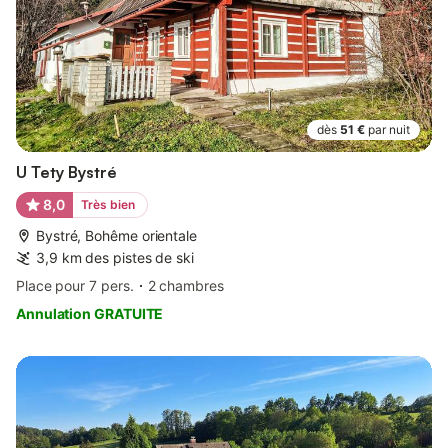
dès
51 €
par nuit
U Tety Bystré
8,0
Très bien
Bystré, Bohême orientale
3,9 km des pistes de ski
Place pour 7 pers.
2 chambres
Annulation GRATUITE