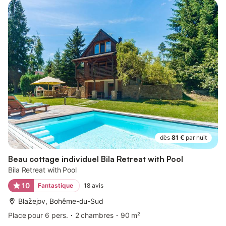
dès
81 €
par nuit
Beau cottage individuel Bila Retreat with Pool
Bila Retreat with Pool
10
Fantastique
18
avis
Blažejov, Bohême-du-Sud
Place pour 6 pers.
2 chambres
90 m²