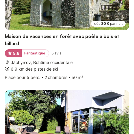
dès
80 €
par nuit
Maison de vacances en forêt avec poêle à bois et
billard
9,8
Fantastique
5
avis
Jáchymov, Bohême occidentale
6,9 km des pistes de ski
Place pour 5 pers.
2 chambres
50 m²