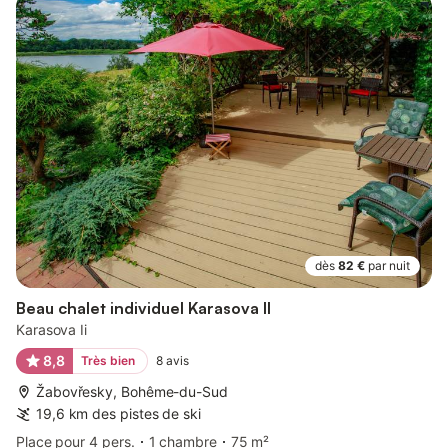
dès
82 €
par nuit
Beau chalet individuel Karasova II
Karasova Ii
8,8
Très bien
8
avis
Žabovřesky, Bohême-du-Sud
19,6 km des pistes de ski
Place pour 4 pers.
1 chambre
75 m²