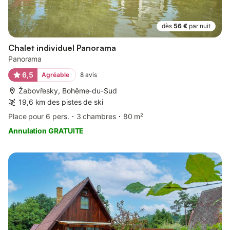
dès
56 €
par nuit
Chalet individuel Panorama
Panorama
6,5
Agréable
8
avis
Žabovřesky, Bohême-du-Sud
19,6 km des pistes de ski
Place pour 6 pers.
3 chambres
80 m²
Annulation GRATUITE