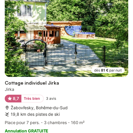
dès
81 €
par nuit
Cottage individuel Jirka
Jirka
8,7
Très bien
3
avis
Žabovřesky, Bohême-du-Sud
19,8 km des pistes de ski
Place pour 7 pers.
3 chambres
160 m²
Annulation GRATUITE