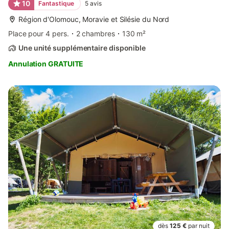
10
Fantastique
5
avis
Région d'Olomouc, Moravie et Silésie du Nord
Place pour 4 pers.
2 chambres
130 m²
Une unité supplémentaire disponible
Annulation GRATUITE
dès
125 €
par nuit