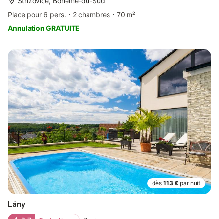
Střížovice, Bohême-du-Sud
Place pour 6 pers.
2 chambres
70 m²
Annulation GRATUITE
dès
113 €
par nuit
Lány