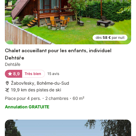
dès
58 €
par nuit
Chalet accueillant pour les enfants, individuel
Dehtáře
Dehtáře
8,9
Très bien
15
avis
Žabovřesky, Bohême-du-Sud
19,9 km des pistes de ski
Place pour 4 pers.
2 chambres
60 m²
Annulation GRATUITE