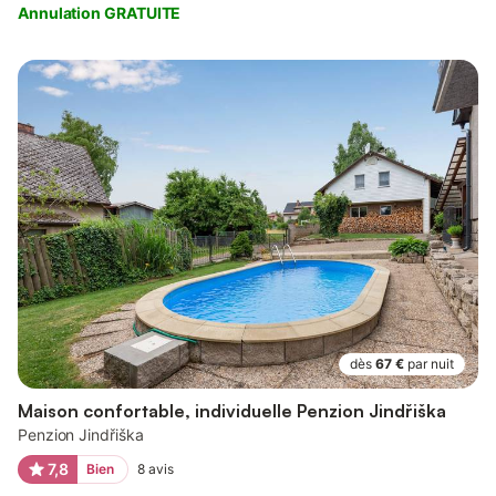
Annulation GRATUITE
dès
67 €
par nuit
Maison confortable, individuelle Penzion Jindřiška
Penzion Jindřiška
7,8
Bien
8
avis