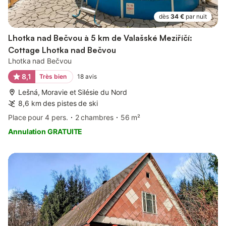
dès
34 €
par nuit
Lhotka nad Bečvou à 5 km de Valašské Meziříčí:
Cottage Lhotka nad Bečvou
Lhotka nad Bečvou
8,1
Très bien
18
avis
Lešná, Moravie et Silésie du Nord
8,6 km des pistes de ski
Place pour 4 pers.
2 chambres
56 m²
Annulation GRATUITE