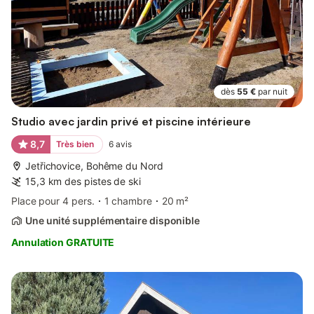
dès
55 €
par nuit
Studio avec jardin privé et piscine intérieure
8,7
Très bien
6
avis
Jetřichovice, Bohême du Nord
15,3 km des pistes de ski
Place pour 4 pers.
1 chambre
20 m²
Une unité supplémentaire disponible
Annulation GRATUITE