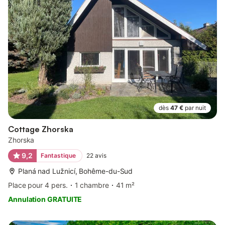
dès
47 €
par nuit
Cottage Zhorska
Zhorska
9,2
Fantastique
22
avis
Planá nad Lužnicí, Bohême-du-Sud
Place pour 4 pers.
1 chambre
41 m²
Annulation GRATUITE