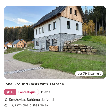
dès
79 €
par nuit
13ka Ground Oasis with Terrace
10
Fantastique
11
avis
Smržovka, Bohême du Nord
16,3 km des pistes de ski