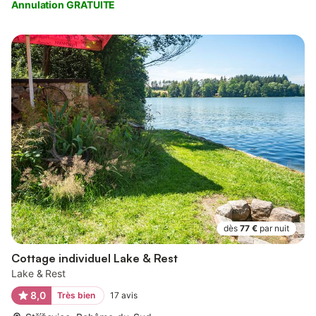
Annulation GRATUITE
dès
77 €
par nuit
Cottage individuel Lake & Rest
Lake & Rest
8,0
Très bien
17
avis